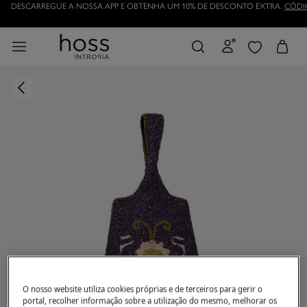
DESCARREGUE A NOSSA APP E OBTENHA UM 10% DE DESCONTO EXTRA.
CÓDI
TORNE-SE HOSSLOVER
E APROVEITE AS VANTAGENS
O nosso website utiliza cookies próprias e de terceiros para gerir o
portal, recolher informação sobre a utilização do mesmo, melhorar os