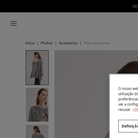
Início
|
Mulher
|
Acessórios
|
Mais acessorios
O nosso webs
utilização 
preferência
ver a config
recusar.
+I
Definiçõ