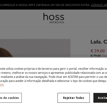
TORNE-SE HOSSLOVER
E APROVEITE AS VANTAGENS
Laila. 
€ 29,00
€ 79,00
Des
Côr:
Cinz
ite utiliza cookies próprias e de terceiros para gerir o portal, recolher informação s
do mesmo, melhorar os nossos serviços e apresentar publicidade relacionada com as s
s mediante a análise da sua navegação. Pode clicar em ACEITAR para permitir o uso d
uração para aceder à informação detalhada e selecionar o tipo de cookies que deseja 
Tamanho:
NFO
es de cookies
Rejeitar Todos
Aceit