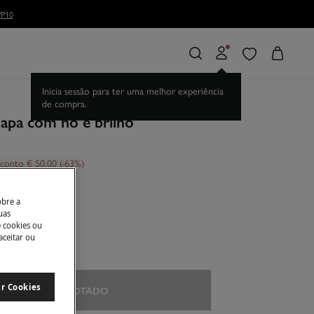
Capa com nó e brilho
conto
€ 50,00
63
ento
obre a
uas
e cookies ou
aceitar ou
U
ar Cookies
ESGOTADO