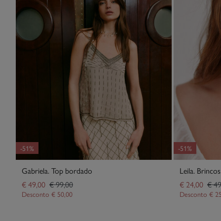
-51%
-51%
Gabriela. Top bordado
Leila. Brincos
€ 49,00
€ 99,00
€ 24,00
€ 49
Desconto
€ 50,00
Desconto
€ 2