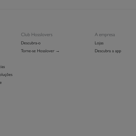
Club Hosslovers
A empresa
Descubra-o
Lojas
Torne-se Hosslover →
Descubra a app
ias
oluções
e