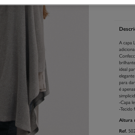
Descri
A capa L
adiciona
Confecc
brilhant
ideal pa
elegante
para dar
é apenas
simplici
-Capa l
-Tecido 
Altura 
Ref.
50