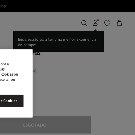
P10
Inicia sessão para ter uma melhor experiência
de compra.
olar de pedras
obre a
uas
conto
€ 36,00
61
e cookies ou
aceitar ou
ado
ar Cookies
U
ESGOTADO