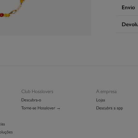
Compos
Envio
50%
vid
S
Devol
Cuidad
Ent
Pro
Tem
30 
seguint
Não
De
Nã
Pro
Club Hosslovers
A empresa
Descubra-o
Lojas
Torne-se Hosslover →
Descubra a app
ias
oluções