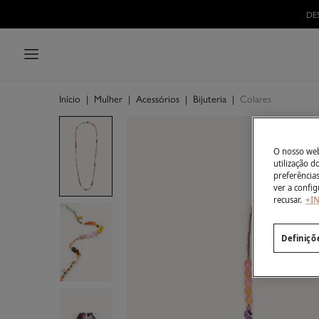
DE
Início
|
Mulher
|
Acessórios
|
Bijuteria
|
Colares
O nosso webs
utilização 
preferência
ver a config
recusar.
+I
Definiçõ