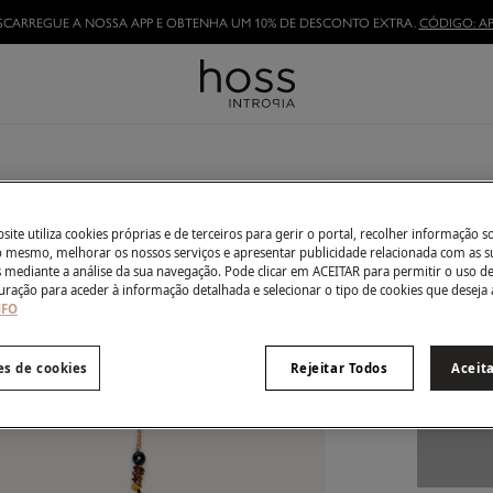
SCARREGUE A NOSSA APP E OBTENHA UM 10% DE DESCONTO EXTRA.
CÓDIGO: AP
Lara. C
€ 23,00
ite utiliza cookies próprias e de terceiros para gerir o portal, recolher informação s
do mesmo, melhorar os nossos serviços e apresentar publicidade relacionada com as s
€ 59,00
Des
s mediante a análise da sua navegação. Pode clicar em ACEITAR para permitir o uso d
uração para aceder à informação detalhada e selecionar o tipo de cookies que deseja 
Côr:
Dour
NFO
es de cookies
Rejeitar Todos
Aceit
Tamanho: