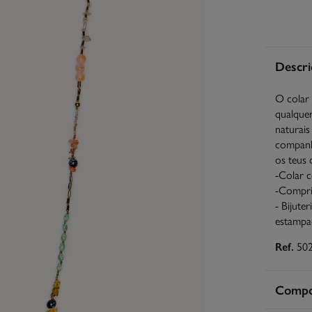
Descri
O colar 
qualquer
naturais
companhe
os teus 
-Colar 
-Compri
- Bijute
estampa
Ref.
50
Compos