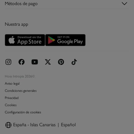
Tiendas
Devoluciones
Métodos de pago
Descubre la app
Condiciones de la tarjeta regalo
Tarjeta regalo
Nuestra app
Tarjeta abono
Promociones vigentes
Concursos y sorteos
Hoss Intropia 2026©
Aviso legal
Condiciones generales
Privacidad
Cookies
Configuración de cookies
España - Islas Canarias
Español