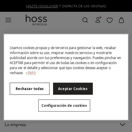
HAZTE HOSSLOVER
Y DISFRUTA DE LAS VENTAJAS
Todo -50% y -30% en Cazadoras, Parkas y Abrigos
FILTRAR
Usamos cookies propias y de terceros para gestionar la web, recabar
información sobre su uso, mejorar nuestros servicios y mostrarte
Ahora mismo no tenemos artículos en stock de la
publicidad acorde con tus preferencias y navegación. Puedes pinchar en
categoría seleccionada.
ACEPTAR para permitir el uso de todas las cookies o en configuración
Pero no te preocupes, tenemos un montón de
para ver el detalle y seleccionar qué tipo cookies deseas aceptar o
artículos que pueden ser tuyos.
rechazar.
+INFO
Rechazar todas
Aceptar Cookies
Mi cuenta
Login
Ayuda
Configuración de cookies
Registrarme
Atención al cliente
Club Hosslovers
Mis pedidos
Preguntas frecuentes
Descúbrelo
Direcciones de envío
La empresa
Envíos
Hazte Hosslover →