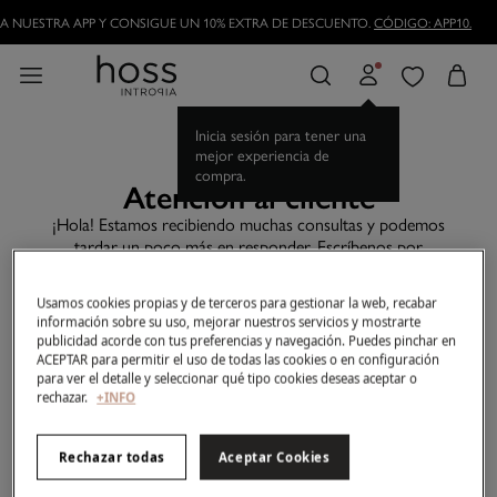
 NUESTRA APP Y CONSIGUE UN 10% EXTRA DE DESCUENTO.
CÓDIGO: APP10.
Inicia sesión para tener una
mejor experiencia de
compra.
Atención al cliente
¡Hola! Estamos recibiendo muchas consultas y podemos
tardar un poco más en responder. Escríbenos por
WhatsApp o email y te contestaremos lo antes posible.
¡Gracias por tu paciencia!
Usamos cookies propias y de terceros para gestionar la web, recabar
Antes de contactarnos, te sugerimos que consultes nuestras
información sobre su uso, mejorar nuestros servicios y mostrarte
preguntas frecuentes
. Si no encuentras lo que buscas puedes
publicidad acorde con tus preferencias y navegación. Puedes pinchar en
contactarnos a través del método que prefieras.
ACEPTAR para permitir el uso de todas las cookies o en configuración
para ver el detalle y seleccionar qué tipo cookies deseas aceptar o
rechazar.
+INFO
E-Mail
Rechazar todas
Aceptar Cookies
online@hossintropia.com