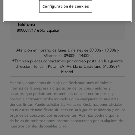
Configuración de cookies
Teléfono
800009917 (sólo España)
Atención en horario de lunes a viernes de 09:00h - 19:30h y
sábados de 09:00h - 14:00h.
*También puedes contactarnos por correo postal en la siguiente
dirección: Tendam Retail, SA. Av. Llano Castellano 51, 28034
Madrid.
Además, disponemos de Hojas de Reclamaciones oficiales e
internas de la empresa a disposición de los consumidores y
usuarios, que podrán ser presentadas en la dirección postal y
correo electrónico arriba indicados o en cualquiera de nuestras
tiendas físicas. Puede solicitar las Hojas de Reclamaciones oficiales
en nuestras tiendas físicas situadas en su lugar de residencia y en los
órganos de consumo correspondientes. Además, podrá disponer
de hojas de reclamaciones internas contactando por cualquiera de
nuestros canales disponibles o
aquí
.