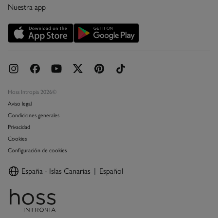
Nuestra app
Tarjeta abono
Promociones vigentes
Concursos y sorteos
Hoss Intropia 2026©
Aviso legal
Condiciones generales
Privacidad
Cookies
Configuración de cookies
España - Islas Canarias
Español