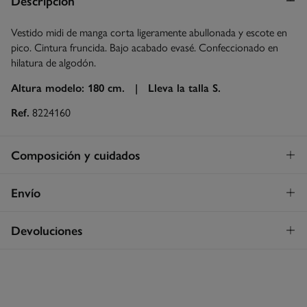
Descripción
Vestido midi de manga corta ligeramente abullonada y escote en
pico. Cintura fruncida. Bajo acabado evasé. Confeccionado en
hilatura de algodón.
Altura modelo: 180 cm. |
Lleva la talla S.
Ref.
8224160
Composición y cuidados
Composición
Envío
100%
algodón
Envío a tienda
¡GRATIS!
Devoluciones
Cuidados
3 - 5 días.
Temperatura máxima de lavado 30C
* Islas Canarias, Ceuta y Melilla excluídas.
Dispones de
un mes
para realizar tu devolución a través de
cualquiera de los siguientes métodos:
Secado delicado en secadora
Standard
3 - 5 días.
Gratis