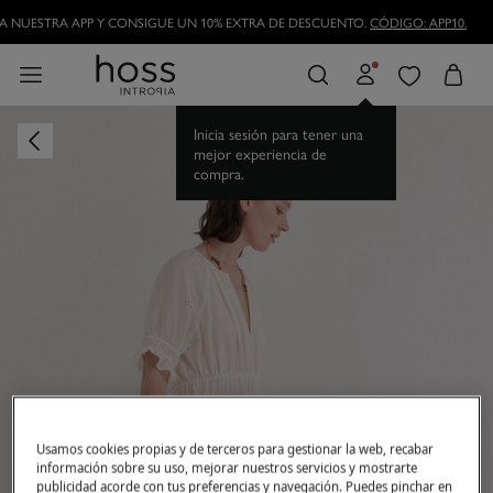
 NUESTRA APP Y CONSIGUE UN 10% EXTRA DE DESCUENTO.
CÓDIGO: APP10.
Inicia sesión para tener una
mejor experiencia de
compra.
Usamos cookies propias y de terceros para gestionar la web, recabar
información sobre su uso, mejorar nuestros servicios y mostrarte
publicidad acorde con tus preferencias y navegación. Puedes pinchar en