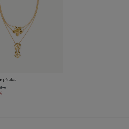
de pétalos
0 €
 €