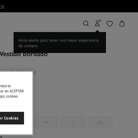
10.
 Vestido bordado
orras
96,00 €
60
fil
mejorar
char en ACEPTAR
tipo cookies
ar Cookies
S
M
L
XL
as