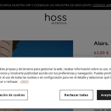
SCARGA NUESTRA APP Y CONSIGUE UN 10% EXTRA DE DESCUENTO.
CÓDIGO: APP
Alaira.
63,00 €
159,00 €
Ah
Color:
Mar
ies propias y de terceros para gestionar la web, recabar información sobre su uso, 
rvicios y mostrarte publicidad acorde con tus preferencias y navegación. Puedes pin
r el uso de todas las cookies o en configuración para ver el detalle y seleccionar qué 
tar o rechazar.
+INFO
Talla:
ación de cookies
Rechazar todas
Acept
XS
Guía de tall