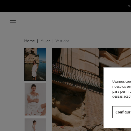
DE
Home
|
Mujer
|
Vestidos
Usamos cook
nuestros se
para permiti
deseas acep
Configur