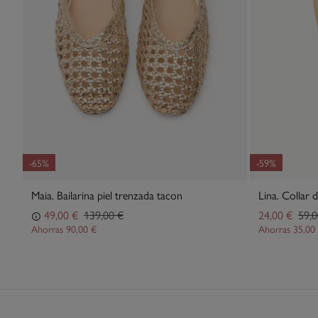
-65%
-59%
Maia. Bailarina piel trenzada tacon
Lina. Collar 
49,00 €
139,00 €
24,00 €
59,0
Ahorras
90,00 €
Ahorras
35,00