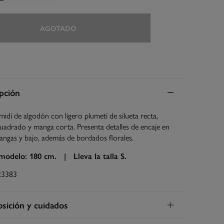
AGOTADO
pción
midi de algodón con ligero plumeti de silueta recta,
uadrado y manga corta. Presenta detalles de encaje en
angas y bajo, además de bordados florales.
 modelo: 180 cm. |
Lleva la talla S.
23383
ición y cuidados