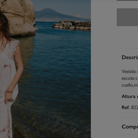
Descri
Vestido 
escote c
cuello,m
Altura
Ref.
82
Compos