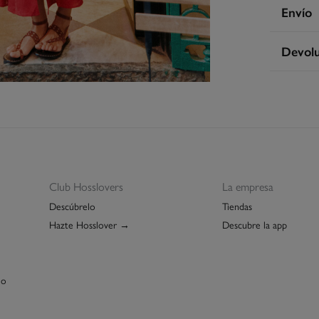
Compos
Envío
100%
li
En
Devolu
Cuidad
3 - 
Tem
* Is
Dispone
cualquie
Sec
St
3 - 
De
Pla
Esp
No 
GRA
Re
Isl
Club Hosslovers
La empresa
GRA
Descúbrelo
Tiendas
Hazte Hosslover →
Descubre la app
Días labo
abonar lo
función d
lo