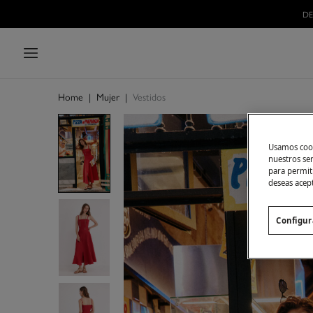
DE
Home
|
Mujer
|
Vestidos
Usamos cook
nuestros se
para permiti
deseas acep
Configur