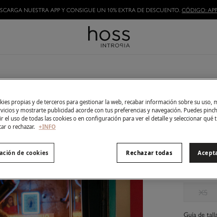
SCARGA NUESTRA APP Y CONSIGUE UN 10% EXTRA DE DESCUENTO.
CÓDIGO: APP
HAZTE HOSSLOVER
Y DISFRUTA DE LAS VENTAJAS
Ailin. 
79,00 €
ies propias y de terceros para gestionar la web, recabar información sobre su uso, 
rvicios y mostrarte publicidad acorde con tus preferencias y navegación. Puedes pin
199,00 €
Ah
r el uso de todas las cookies o en configuración para ver el detalle y seleccionar qué 
tar o rechazar.
+INFO
Color:
roj
ación de cookies
Rechazar todas
Acept
Talla:
XS
Guía de tall