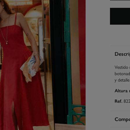
Descri
Vestido 
botonadu
y detalle
Altura
Ref.
82
Compos