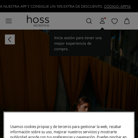
 NUESTRA APP Y CONSIGUE UN 10% EXTRA DE DESCUENTO.
CÓDIGO: APP10.
Inicia sesión para tener una
mejor experiencia de
compra.
Usamos cookies propias y de terceros para gestionar la web, recabar
información sobre su uso, mejorar nuestros servicios y mostrarte
publicidad acorde con tus preferencias y navegación. Puedes pinchar en