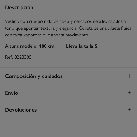
Descripción
Vestido con cuerpo nido de abeja y delicados detalles calados a
tono que aportan textura y elegancia. Consta de una silueta fluída
con falda vaporosa que aporta movimiento.
Altura modelo: 180 cm. |
Lleva la talla S.
Ref.
8223385
Composición y cuidados
Composición
Envío
96%
viscosa
,
3%
poliéster
,
1%
elastano
Envío a tienda
¡GRATIS!
Devoluciones
Cuidados
3 - 5 días.
Lavar a mano
* Islas Canarias, Ceuta y Melilla excluídas.
Dispones de
un mes
para realizar tu devolución a través de
cualquiera de los siguientes métodos:
Secar sobre superficie horizontal
Standard