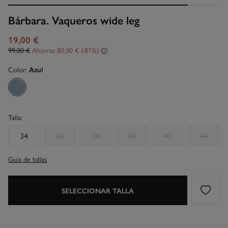
Bárbara. Vaqueros wide leg
19,00 €
99,00 €
Ahorras
80,00 €
81
Color:
Azul
Talla:
34
36
38
40
42
44
Guía de tallas
SELECCIONAR TALLA