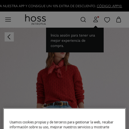
DESCARGA NUESTRA APP Y CONSIGUE UN 10% EXTRA DE DESCUENTO.
CÓDIGO
Inicia sesión para tener una
mejor experiencia de
compra.
Usamos cookies propias y de terceros para gestionar la web, recabar
información sobre su uso, mejorar nuestros servicios y mostrarte