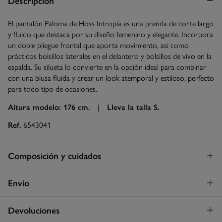
Descripción
El pantalón Paloma de Hoss Intropia es una prenda de corte largo
y fluido que destaca por su diseño femenino y elegante. Incorpora
un doble pliegue frontal que aporta movimiento, así como
prácticos bolsillos laterales en el delantero y bolsillos de vivo en la
espalda. Su silueta lo convierte en la opción ideal para combinar
con una blusa fluida y crear un look atemporal y estiloso, perfecto
para todo tipo de ocasiones.
Altura modelo: 176 cm. |
Lleva la talla S.
Ref.
6543041
Composición y cuidados
Composición
Envío
100%
lyocell
Envío a tienda
¡GRATIS!
Devoluciones
Cuidados
3 - 5 días.