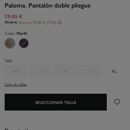
Paloma. Pantalón doble pliegue
29,00 €
99,00 €
Ahorras
70,00 €
71
Color:
Marfil
Talla:
XS
S
M
L
XL
Guía de tallas
SELECCIONAR TALLA