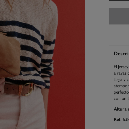
Descri
El jerse
a rayas 
larga y 
atemporal
perfecto
con un 
Altura
Ref.
63