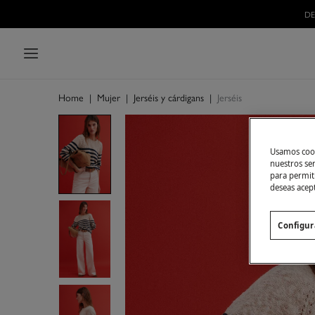
DE
Home
|
Mujer
|
Jerséis y cárdigans
|
Jerséis
Usamos cook
nuestros se
para permiti
deseas acep
Configur