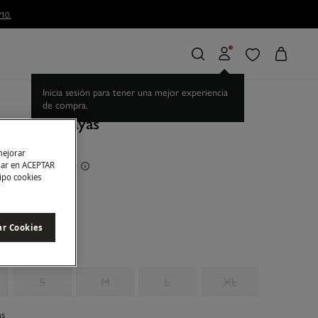
10.
Inicia sesión para tener una mejor experiencia
de compra.
. Jersey a rayas
mejorar
rras
65,00 €
66
char en ACEPTAR
tipo cookies
fil
ar Cookies
S
M
L
XL
as