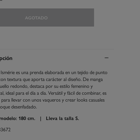
AGOTADO
pción
y Ismérie es una prenda elaborada en un tejido de punto
con textura que aporta carácter al diseño. De manga
cuello redondo, destaca por su estilo femenino y
, ideal para el día a día. Versátil y fácil de combinar, es
 para llevar con unos vaqueros y crear looks casuales
toque desenfadado.
 modelo: 180 cm. |
Lleva la talla S.
83672