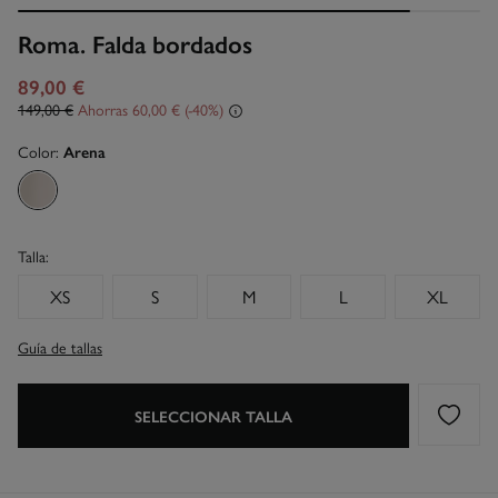
Roma. Falda bordados
89,00 €
149,00 €
Ahorras
60,00 €
40
Color:
Arena
Talla:
XS
S
M
L
XL
Guía de tallas
SELECCIONAR TALLA