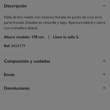
Descripción
Falda de tiro medio con motivos florales en punto de cruz en la
parte frontal. Detalles en cinturilla y bajo. Apertura lateral y cierre
con cremallera lateral.
Altura modelo: 178 cm. |
Lleva la talla S.
Ref.
8424179
Composición y cuidados
Composición
Envío
87%
algodón
,
13%
lino
Envío a tienda
¡GRATIS!
Devoluciones
Cuidados
3 - 5 días.
Temperatura máxima de lavado 30C
* Islas Canarias, Ceuta y Melilla excluídas.
Dispones de
un mes
para realizar tu devolución a través de
cualquiera de los siguientes métodos:
Secado delicado en secadora
Standard