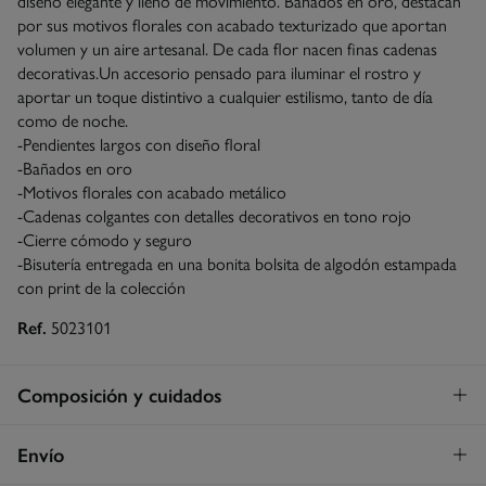
diseño elegante y lleno de movimiento. Bañados en oro, destacan
por sus motivos florales con acabado texturizado que aportan
volumen y un aire artesanal. De cada flor nacen finas cadenas
decorativas.Un accesorio pensado para iluminar el rostro y
aportar un toque distintivo a cualquier estilismo, tanto de día
como de noche.
-Pendientes largos con diseño floral
-Bañados en oro
-Motivos florales con acabado metálico
-Cadenas colgantes con detalles decorativos en tono rojo
-Cierre cómodo y seguro
-Bisutería entregada en una bonita bolsita de algodón estampada
con print de la colección
Ref.
5023101
Composición y cuidados
Composición
Envío
95%
latón
,
3%
vidrio