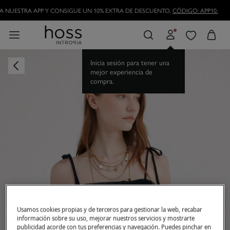
DESCARGA NUESTRA APP Y CONSIGUE UN 10% EXTRA DE DESCUENTO.
CÓDIGO
HAZTE HOSSLOVER
Y DISFRUTA DE LAS VENTAJAS
Inicia sesión para tener una
mejor experiencia de
compra.
Usamos cookies propias y de terceros para gestionar la web, recabar
información sobre su uso, mejorar nuestros servicios y mostrarte
publicidad acorde con tus preferencias y navegación. Puedes pinchar en