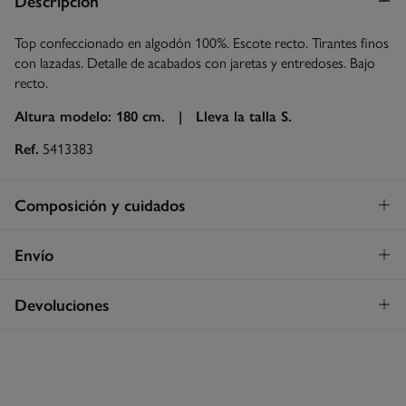
Descripción
Top confeccionado en algodón 100%. Escote recto. Tirantes finos
con lazadas. Detalle de acabados con jaretas y entredoses. Bajo
recto.
Altura modelo: 180 cm. |
Lleva la talla S.
Ref.
5413383
Composición y cuidados
Composición
Envío
100%
algodón
Envío a tienda
¡GRATIS!
Devoluciones
Cuidados
3 - 5 días.
Temperatura máxima de lavado 30C
* Islas Canarias, Ceuta y Melilla excluídas.
Dispones de
un mes
para realizar tu devolución a través de
cualquiera de los siguientes métodos:
Secado delicado en secadora
Standard
3 - 5 días.
Gratis