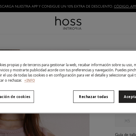
HAZTE HOSSLOVER
Y DISFRUTA DE LAS VENTAJAS
Marcel
29,00 €
ies propias y de terceros para gestionar la web, recabar información sobre su uso, 
59,00 €
Aho
rvicios y mostrarte publicidad acorde con tus preferencias y navegación. Puedes pin
r el uso de todas las cookies o en configuración para ver el detalle y seleccionar qué 
tar o rechazar.
+INFO
Color:
Lil
ación de cookies
Rechazar todas
Acept
Talla:
XS
Guía de tall