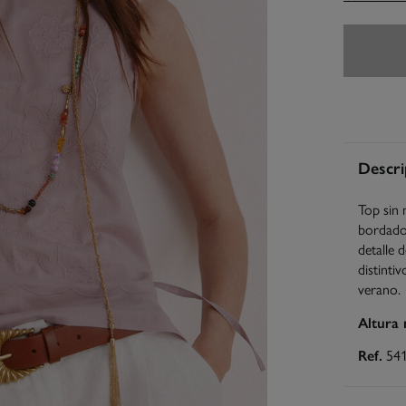
Descri
Top sin 
bordado 
detalle 
distinti
verano.
Altura
Ref.
54