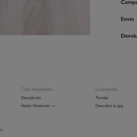
Compos
Compos
Envío
100%
a
En
Devolu
Cuidad
3 - 
Te
* Is
Dispone
cualquie
No
St
3 - 
De
Sec
Esp
Pla
GRA
Re
Club Hosslovers
La empresa
Isl
No 
Descúbrelo
Tiendas
GRA
Hazte Hosslover →
Descubre la app
Días labo
abonar lo
función d
lo