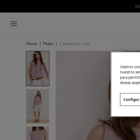
Home
|
Mujer
|
Camisetas y tops
Usamos cook
nuestros se
para permiti
deseas acep
Configur