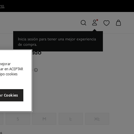
Inicia sesión para tener una mejor experiencia
de compra.
a. Top bordado
mejorar
rras
30,00 €
51
char en ACEPTAR
tipo cookies
a
ar Cookies
S
M
L
XL
as