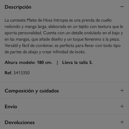
Descripción
La camiseta Maite de Hoss Intropia es una prenda de cuello
redondo y manga larga, elaborada en un tejido con textura que le
aporta personalidad. Cuenta con un detalle ondulado en el bajo y
en las mangas, que añade diseño y un toque femenino a la pieza.
Versátil y fácil de combinar, es perfecta para llevar con todo tipo
de partes de abajo y crear infinidad de looks.
Altura modelo: 180 cm. |
Lleva la talla S.
Ref.
5413350
Composición y cuidados
Composición
Envío
98%
poliéster
,
2%
elastano
Envío a tienda
¡GRATIS!
Devoluciones
Cuidados
3 - 5 días.