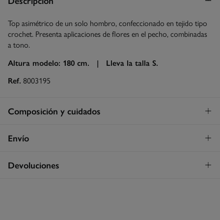
Descripción
Top asimétrico de un solo hombro, confeccionado en tejido tipo
crochet. Presenta aplicaciones de flores en el pecho, combinadas
a tono.
Altura modelo: 180 cm. |
Lleva la talla S.
Ref.
8003195
Composición y cuidados
Composición
Envío
100%
algodón
Envío a tienda
¡GRATIS!
Devoluciones
Cuidados
3 - 5 días.
Temperatura máxima de lavado 30C
* Islas Canarias, Ceuta y Melilla excluídas.
Dispones de
un mes
para realizar tu devolución a través de
cualquiera de los siguientes métodos:
Secar sobre superficie horizontal
Standard
3 - 5 días.
Gratis