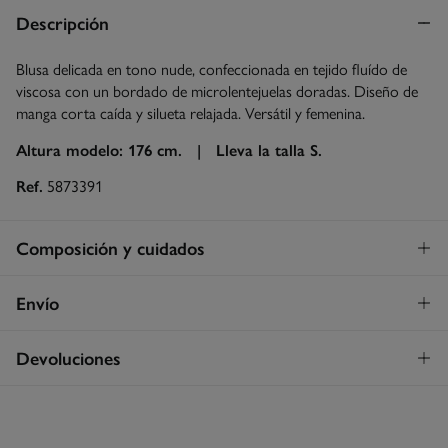
Descripción
Blusa delicada en tono nude, confeccionada en tejido fluído de
viscosa con un bordado de microlentejuelas doradas. Diseño de
manga corta caída y silueta relajada. Versátil y femenina.
Altura modelo: 176 cm. |
Lleva la talla S.
Ref.
5873391
Composición y cuidados
Composición
Envío
100%
viscosa
Envío a tienda
¡GRATIS!
Devoluciones
Cuidados
3 - 5 días.
Temperatura máxima de lavado 30C
* Islas Canarias, Ceuta y Melilla excluídas.
Dispones de
un mes
para realizar tu devolución a través de
cualquiera de los siguientes métodos:
Secado delicado en secadora
Standard