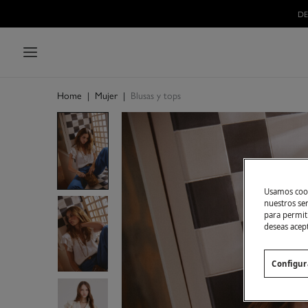
Home
|
Mujer
|
Blusas y tops
Usamos cook
nuestros se
para permiti
deseas acep
Configur