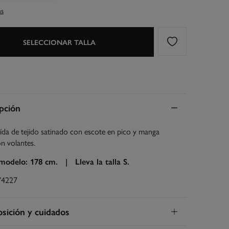
as
SELECCIONAR TALLA
pción
uída de tejido satinado con escote en pico y manga
n volantes.
 modelo: 178 cm. |
Lleva la talla S.
74227
ición y cuidados