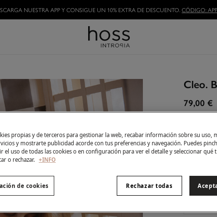
HAZTE HOSSLOVER
Y DISFRUTA DE LAS VENTAJAS
Cleo. B
79,00 €
25% EN C
ies propias y de terceros para gestionar la web, recabar información sobre su uso, 
Color:
Bei
rvicios y mostrarte publicidad acorde con tus preferencias y navegación. Puedes pin
r el uso de todas las cookies o en configuración para ver el detalle y seleccionar qué 
tar o rechazar.
+INFO
Talla:
ación de cookies
Rechazar todas
Acept
XS