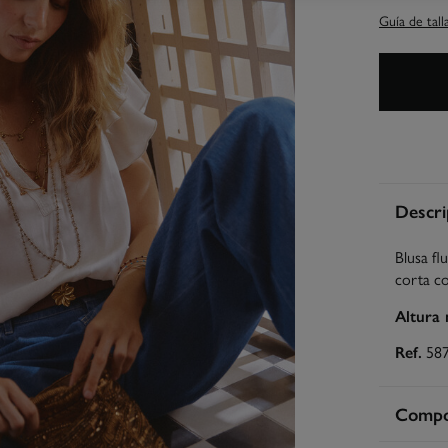
Guía de tall
Descri
Blusa fl
corta co
Altura
Ref.
58
Compos