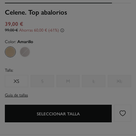
Celene. Top abalorios
39,00 €
99,00 €
Ahorras
60,00 €
61
Color:
Amarillo
Talla:
XS
S
M
L
XL
Guía de tallas
SELECCIONAR TALLA