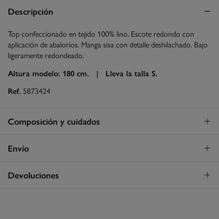
Descripción
Top confeccionado en tejido 100% lino. Escote redondo con
aplicación de abalorios. Manga sisa con detalle deshilachado. Bajo
ligeramente redondeado.
Altura modelo: 180 cm. |
Lleva la talla S.
Ref.
5873424
Composición y cuidados
Composición
Envío
100%
lino
Envío a tienda
¡GRATIS!
Devoluciones
Cuidados
3 - 5 días.
Temperatura máxima de lavado 30C. Centrifugado corto
* Islas Canarias, Ceuta y Melilla excluídas.
Dispones de
un mes
para realizar tu devolución a través de
cualquiera de los siguientes métodos:
Secar tendido
Standard