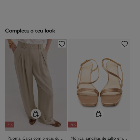
seguintes métodos:
Secar a peça sobre a corda
Devolução por correio
Engomar a baixa temperatura
Completa o teu look
Proibido limpeza a seco
-71%
-75%
Paloma. Calça com pregas duplas
Mónica. sandálias de salto em cetim