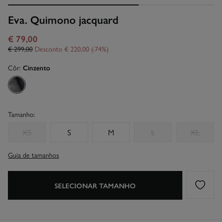
Eva. Quimono jacquard
€ 79,00
€ 299,00
Desconto
€ 220,00
74
Côr:
Cinzento
Tamanho:
XS
S
M
L
XL
Guia de tamanhos
SELECIONAR TAMANHO