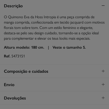
Descrição
O Quimono Eva da Hoss Intropia é uma peça comprida de
manga comprida, confeccionada em tecido jacquard com motivos
florais tom sobre tom. Com um estilo feminino e elegante,
destaca-se pelo seu design cuidado, tornando-se a opção ideal
para complementar e elevar os teus looks mais especiais.
Altura modelo: 180 cm. |
Veste o tamanho S.
Ref.
5473151
Composição e cuidados
Composição
Envio
86%
poliéster
,
14%
fibra de metal
STANDARD
Devoluções
Cuidados
30€
Entrega em Portugal Azores
Lavagem exclusivamente à mão
Tem
30 dias
para fazer a sua devolução através de qualquer dos