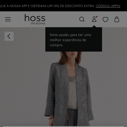
UE A NOSSA APP E OBTENHA UM 10% DE DESCONTO EXTRA.
CÓDIGO: APP10
Inicia sessão para ter uma
melhor experiência de
compra.