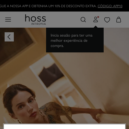
UE A NOSSA APP E OBTENHA UM 10% DE DESCONTO EXTRA.
CÓDIGO: APP10