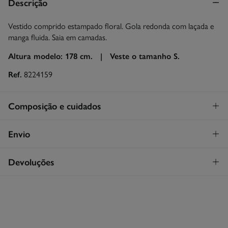
Descrição
Vestido comprido estampado floral. Gola redonda com laçada e
manga fluida. Saia em camadas.
Altura modelo: 178 cm. |
Veste o tamanho S.
Ref.
8224159
Composição e cuidados
Composição
Envio
100%
cupro
STANDARD
Devoluções
Cuidados
30€
Entrega em Portugal Azores
Máxima temperatura de lavagem 30C
Tem
30 dias
para fazer a sua devolução através de qualquer dos
seguintes métodos:
Secar em secador rotativo a baixa temperatura
Devolução por correio
Engomar a média temperatura