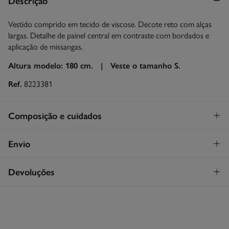
Descrição
Vestido comprido em tecido de viscose. Decote reto com alças
largas. Detalhe de painel central em contraste com bordados e
aplicação de missangas.
Altura modelo: 180 cm. |
Veste o tamanho S.
Ref.
8223381
Composição e cuidados
Composição
Envio
100%
viscose
STANDARD
Devoluções
Cuidados
30€
Entrega em Portugal Azores
Máxima temperatura de lavagem 30C
Tem
30 dias
para fazer a sua devolução através de qualquer dos
seguintes métodos:
Secar em secador rotativo a baixa temperatura