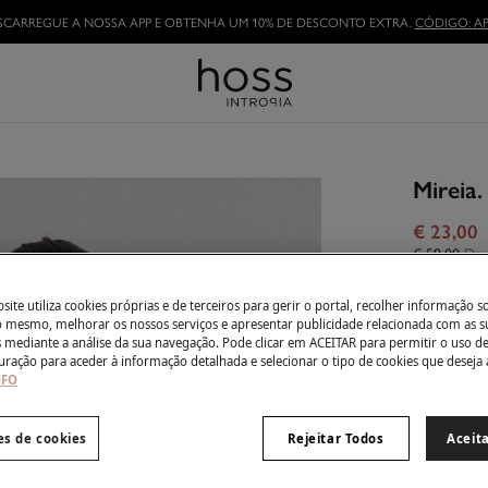
TORNE-SE HOSSLOVER
E APROVEITE AS VANTAGENS
Mireia.
€ 23,00
€ 59,00
Des
Côr:
Ecru
ite utiliza cookies próprias e de terceiros para gerir o portal, recolher informação s
do mesmo, melhorar os nossos serviços e apresentar publicidade relacionada com as s
s mediante a análise da sua navegação. Pode clicar em ACEITAR para permitir o uso d
uração para aceder à informação detalhada e selecionar o tipo de cookies que deseja 
NFO
Tamanho:
XS
es de cookies
Rejeitar Todos
Aceit
Guia de ta