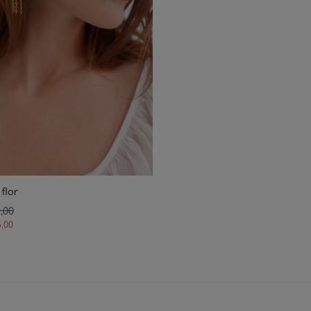
 flor
,00
5,00