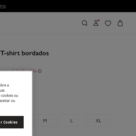
 T-shirt bordados
conto
€ 36,00
61
obre a
uas
e cookies ou
aceitar ou
S
M
L
XL
ar Cookies
manhos