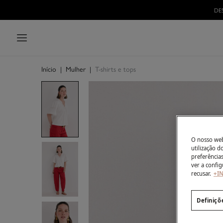
Início
|
Mulher
|
T-shirts e tops
O nosso webs
utilização 
preferência
ver a config
recusar.
+I
Definiçõ