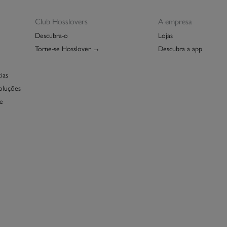
Club Hosslovers
A empresa
Descubra-o
Lojas
Torne-se Hosslover →
Descubra a app
ias
oluções
e