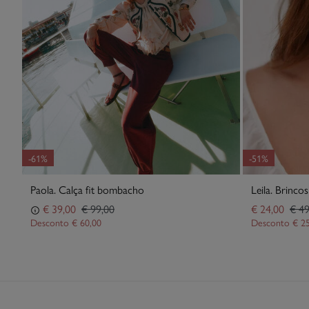
-61%
-51%
Paola. Calça fit bombacho
Leila. Brincos
€ 39,00
€ 99,00
€ 24,00
€ 49
Desconto
€ 60,00
Desconto
€ 2