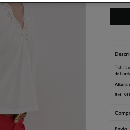
Descri
T-shirt
de bord
Altura
Ref.
54
Compos
Compos
Envio