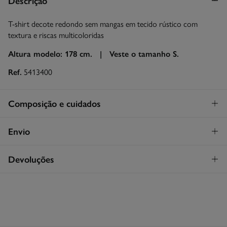
Descrição
T-shirt decote redondo sem mangas em tecido rústico com
textura e riscas multicoloridas
Altura modelo: 178 cm. |
Veste o tamanho S.
Ref.
5413400
Composição e cuidados
Composição
Envio
68%
algodão
,
22%
poliéster
,
10%
viscose
STANDARD
Devoluções
Cuidados
30€
Entrega em Portugal Azores
Máxima temperatura de lavagem 30C
Tem
30 dias
para fazer a sua devolução através de qualquer dos
seguintes métodos:
Proibido utilizar branqueadores ou lixívia
Devolução por correio
Secar a peça sobre a corda