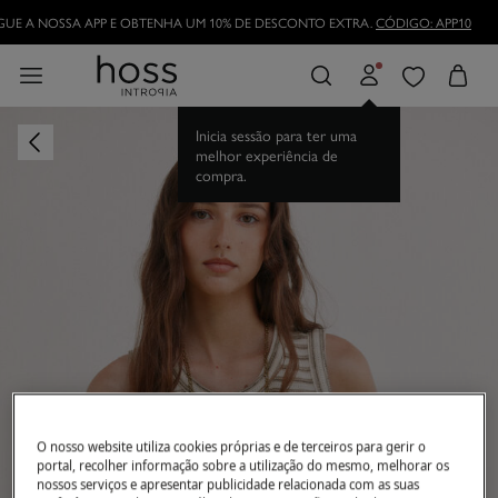
DESCARREGUE A NOSSA APP E OBTENHA UM 10% DE DESCONTO EXTRA.
CÓDI
Inicia sessão para ter uma
melhor experiência de
compra.
O nosso website utiliza cookies próprias e de terceiros para gerir o
portal, recolher informação sobre a utilização do mesmo, melhorar os
nossos serviços e apresentar publicidade relacionada com as suas