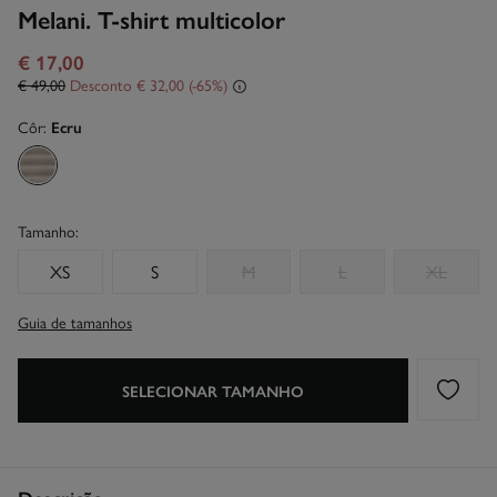
Melani. T-shirt multicolor
€ 17,00
€ 49,00
Desconto
€ 32,00
65
Côr:
Ecru
Tamanho:
XS
S
M
L
XL
Guia de tamanhos
SELECIONAR TAMANHO