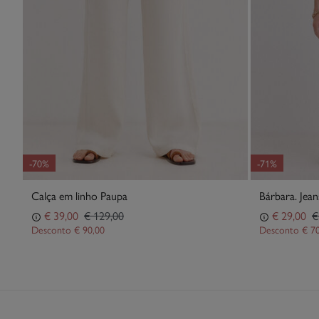
-70%
-71%
Calça em linho Paupa
Bárbara. Jean
€ 39,00
€ 129,00
€ 29,00
€
Desconto
€ 90,00
Desconto
€ 7