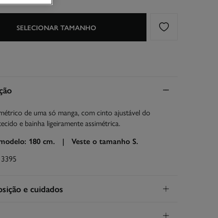
SELECIONAR TAMANHO
ção
métrico de uma só manga, com cinto ajustável do
cido e bainha ligeiramente assimétrica.
 modelo: 180 cm. |
Veste o tamanho S.
13395
ição e cuidados
ição