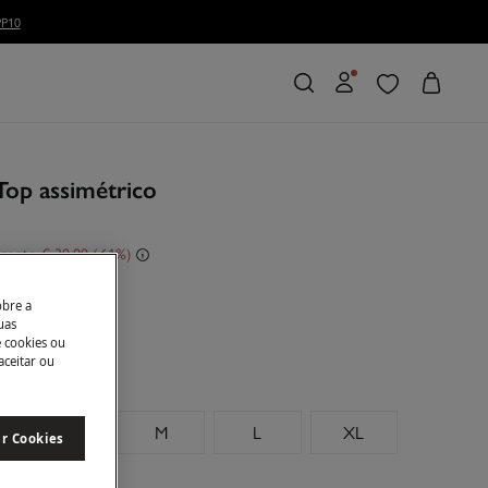
P10
Top assimétrico
conto
€ 30,00
61
e
obre a
uas
e cookies ou
aceitar ou
S
M
L
XL
ar Cookies
manhos