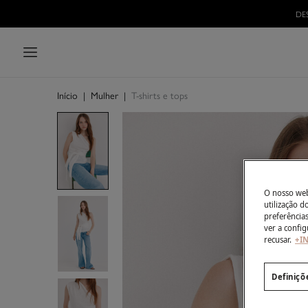
DE
Início
|
Mulher
|
T-shirts e tops
O nosso webs
utilização 
preferência
ver a config
recusar.
+I
Definiçõ