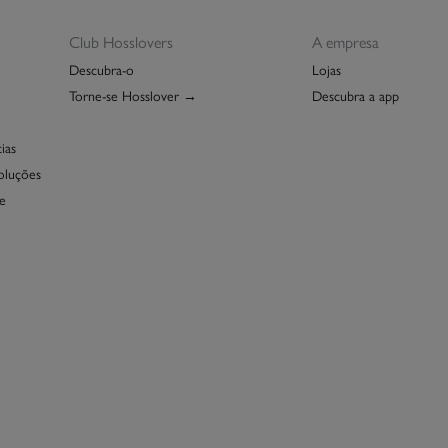
Club Hosslovers
A empresa
Descubra-o
Lojas
Torne-se Hosslover →
Descubra a app
ias
oluções
e