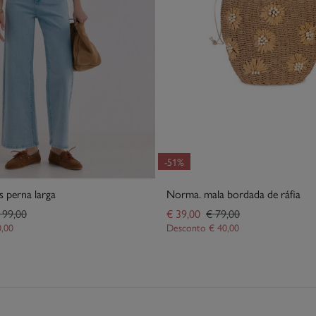
-51%
s perna larga
Norma. mala bordada de ráfia
 99,00
€ 39,00
€ 79,00
0,00
Desconto
€ 40,00