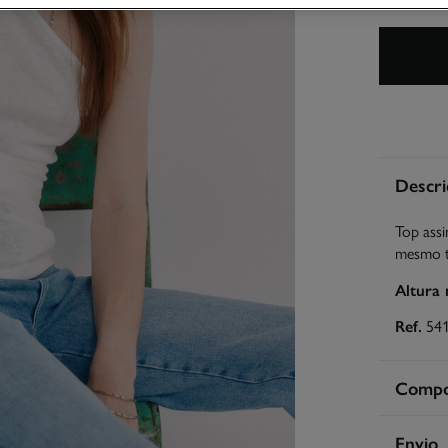
Descri
Top assi
mesmo te
Altura
Ref.
54
Compos
Compos
Envio