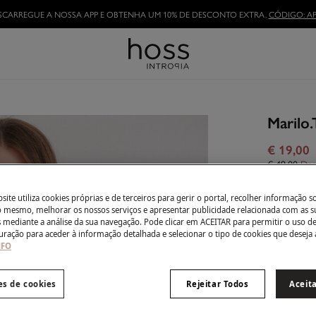
SCARREGUE A NOSSA APP E OBTENHA UM 10% DE DESCONTO EXTRA.
CÓDIGO: AP
Marilo.
€ 19,00
€ 49,00
Des
Côr:
Beig
ite utiliza cookies próprias e de terceiros para gerir o portal, recolher informação s
do mesmo, melhorar os nossos serviços e apresentar publicidade relacionada com as s
s mediante a análise da sua navegação. Pode clicar em ACEITAR para permitir o uso d
uração para aceder à informação detalhada e selecionar o tipo de cookies que deseja 
NFO
Tamanho:
XS
es de cookies
Rejeitar Todos
Aceit
Guia de ta