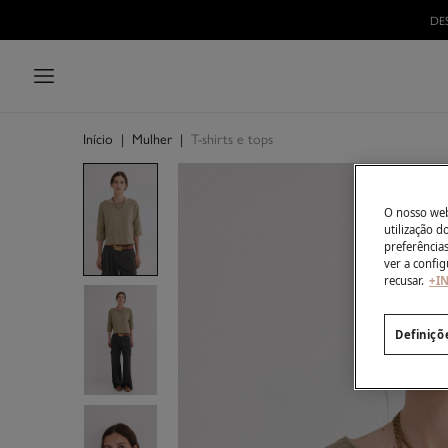
DE
Início
|
Mulher
|
T-shirts e tops
O nosso webs
utilização 
preferência
ver a config
recusar.
+I
Definiçõ