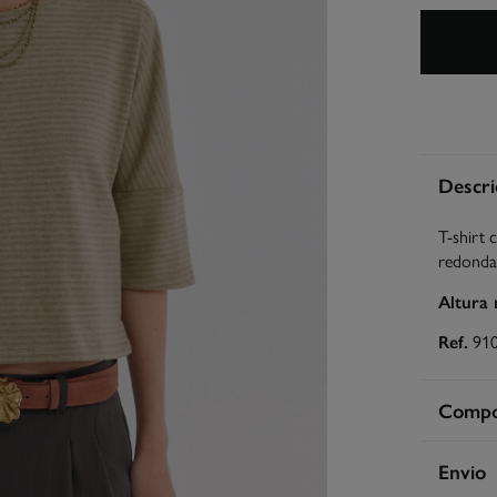
Descri
T-shirt 
redonda
Altura
Ref.
91
Compos
Compos
Envio
99%
vis