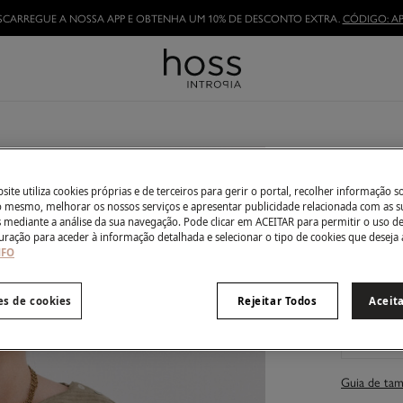
SCARREGUE A NOSSA APP E OBTENHA UM 10% DE DESCONTO EXTRA.
CÓDIGO: AP
Marie. 
€ 49,00
ite utiliza cookies próprias e de terceiros para gerir o portal, recolher informação s
do mesmo, melhorar os nossos serviços e apresentar publicidade relacionada com as s
s mediante a análise da sua navegação. Pode clicar em ACEITAR para permitir o uso d
Côr:
Cast
uração para aceder à informação detalhada e selecionar o tipo de cookies que deseja 
NFO
es de cookies
Rejeitar Todos
Aceit
Tamanho:
XS
Guia de ta