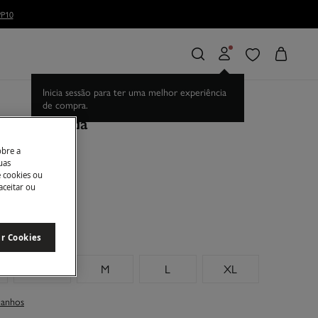
P10
Inicia sessão para ter uma melhor experiência
de compra.
T-shirt lavada
obre a
uas
e cookies ou
anho
aceitar ou
ar Cookies
S
M
L
XL
manhos