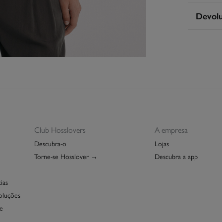
S
Devol
Cuidad
Ent
Má
Tem
30 
seguint
Pro
De
Sec
Eng
Pro
Club Hosslovers
A empresa
Descubra-o
Lojas
Torne-se Hosslover →
Descubra a app
ias
oluções
e