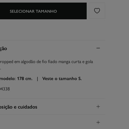
SELECIONAR TAMANHO
ção
cropped em algodão de fio fiado manga curta e gola
.
 modelo: 178 cm. |
Veste o tamanho S.
04338
ição e cuidados
ição
cose
,
1%
linho