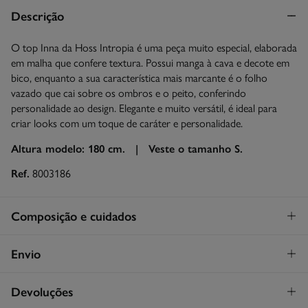
Descrição
O top Inna da Hoss Intropia é uma peça muito especial, elaborada
em malha que confere textura. Possui manga à cava e decote em
bico, enquanto a sua característica mais marcante é o folho
vazado que cai sobre os ombros e o peito, conferindo
personalidade ao design. Elegante e muito versátil, é ideal para
criar looks com um toque de caráter e personalidade.
Altura modelo: 180 cm. |
Veste o tamanho S.
Ref.
8003186
Composição e cuidados
Composição
Envio
73%
viscose
,
15%
nylon
,
7%
arame
,
5%
poliéster
STANDARD
Devoluções
Cuidados