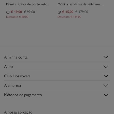
Palmira. Calça de corte reto
Mónica. sandálias de salto em cetim
€ 19,00
€ 99,00
€ 45,00
€ 179,00
Desconto
€ 80,00
Desconto
€ 134,00
A minha conta
Iniciar sessão
Ajuda
Registar-me
Serviço de Apoio ao Cliente
Club Hosslovers
Histórico de Encomendas
Perguntas frequentes
Descubra-o
Moradas de envio
A empresa
Envios
Torne-se Hosslover →
Lojas
Trocas, devoluções e desistências
Métodos de pagamento
Descubra a app
Condições do Cartão de Devoluções
Condições do Cartão Presente Online
A nossa aplicação
Cartão Presente Online