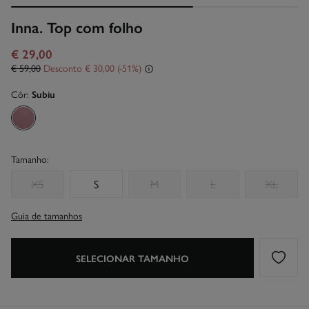
Inna. Top com folho
€ 29,00
€ 59,00
Desconto
€ 30,00
51
Côr:
Subiu
Tamanho:
XS
S
M
L
XL
Guia de tamanhos
SELECIONAR TAMANHO