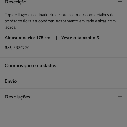
Descrição
Top de lingerie acetinado de decote redondo com detalhes de
bordados florais a condizer. Acabamento em rede e alças com
laçada.
Altura modelo: 178 cm. |
Veste o tamanho S.
Ref.
5874226
Composição e cuidados
Composição
Envio
100%
viscose
STANDARD
Devoluções
Cuidados
30€
Entrega em Portugal Azores
Lavagem exclusivamente à mão
Tem
30 dias
para fazer a sua devolução através de qualquer dos
seguintes métodos:
Secar a peça sobre a corda