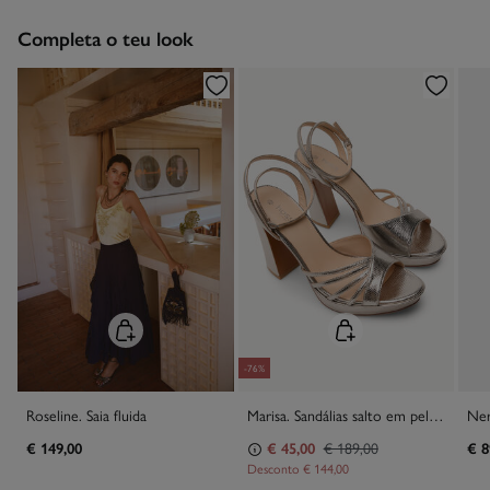
Devolução por correio
Engomar a baixa temperatura
Completa o teu look
Proibido limpeza a seco
-76%
Roseline. Saia fluida
Marisa. Sandálias salto em pele gravada
€ 149,00
€ 45,00
€ 189,00
€ 8
Desconto
€ 144,00