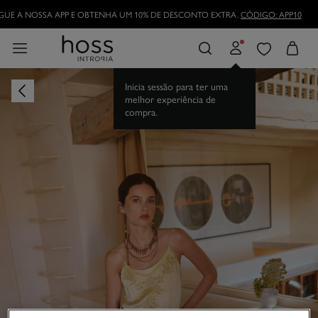
UE A NOSSA APP E OBTENHA UM 10% DE DESCONTO EXTRA.
CÓDIGO: APP10
Inicia sessão para ter uma
melhor experiência de
compra.