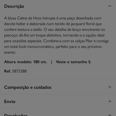
Descrição
A blusa Celine da Hoss Intropia é uma peça desenhada com
decote halter e elaborada num tecido de jacquard floral que
confere textura e estilo. O seu detalhe de lenço envolvente no
pescoço dá-lhe um toque distintivo, tornando-a a opção ideal
para ocasiões especiais. Combine-a com as calças Pilar e consiga
um total look monocromático, perfeito para o seu próximo
evento.
Altura modelo: 180 cm. |
Veste o tamanho S.
Ref.
5873388
Composição e cuidados
Composição
Envio
75%
lyocel
,
25%
viscose
STANDARD
Devoluções