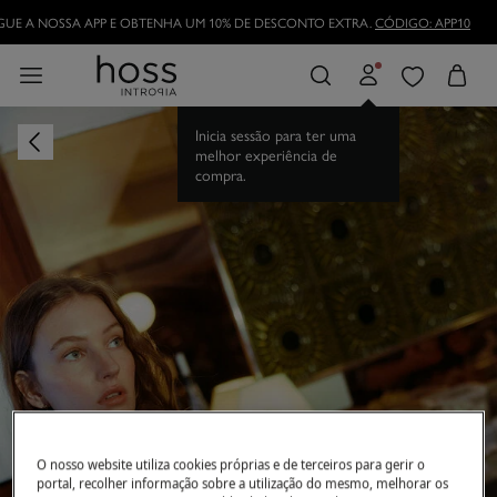
DESCARREGUE A NOSSA APP E OBTENHA UM 10% DE DESCONTO EXTRA.
CÓDI
Inicia sessão para ter uma
melhor experiência de
compra.
O nosso website utiliza cookies próprias e de terceiros para gerir o
portal, recolher informação sobre a utilização do mesmo, melhorar os