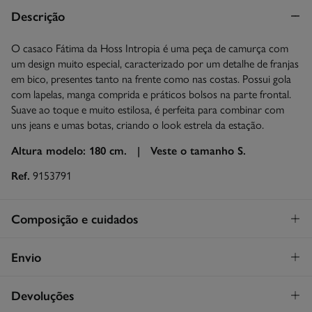
Descrição
O casaco Fátima da Hoss Intropia é uma peça de camurça com
um design muito especial, caracterizado por um detalhe de franjas
em bico, presentes tanto na frente como nas costas. Possui gola
com lapelas, manga comprida e práticos bolsos na parte frontal.
Suave ao toque e muito estilosa, é perfeita para combinar com
uns jeans e umas botas, criando o look estrela da estação.
Altura modelo: 180 cm. |
Veste o tamanho S.
Ref.
9153791
Composição e cuidados
Composição
Envio
100%
pergaminho
STANDARD
Devoluções
Cuidados