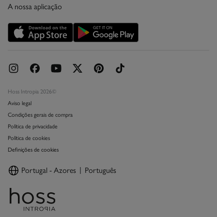
A nossa aplicação
Cartão Presente Online
Promoções vigentes
Livro de Reclamações online
Hoss Intropia 2026©
Aviso legal
Condições gerais de compra
Política de privacidade
Política de cookies
Definições de cookies
Portugal - Azores
Português