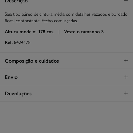
Descrição
Saia tipo páreo de cintura média com detalhes vazados e bordado
floral contrastante. Fecho com laçadas.
Altura modelo: 178 cm. |
Veste o tamanho S.
Ref.
8424178
Composição e cuidados
Composição
Envio
100%
algodão
STANDARD
Devoluções
Cuidados
30€
Entrega em Portugal Azores
Máxima temperatura de lavagem 30C
Tem
30 dias
para fazer a sua devolução através de qualquer dos
seguintes métodos:
Secar em secador rotativo a baixa temperatura
Devolução por correio
Engomar a média temperatura