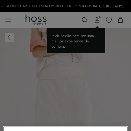
UE A NOSSA APP E OBTENHA UM 10% DE DESCONTO EXTRA.
CÓDIGO: APP10
Inicia sessão para ter uma
melhor experiência de
compra.