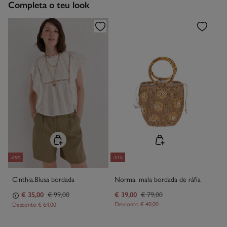
Completa o teu look
Limpeza a seco com percloroetileno.
-65%
-51%
Cinthia.Blusa bordada
Norma. mala bordada de ráfia
€ 35,00
€ 99,00
€ 39,00
€ 79,00
Desconto
€ 40,00
Desconto
€ 64,00