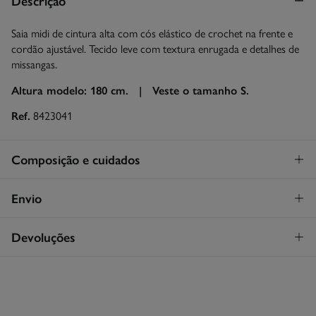
Descrição
Saia midi de cintura alta com cós elástico de crochet na frente e
cordão ajustável. Tecido leve com textura enrugada e detalhes de
missangas.
Altura modelo: 180 cm. |
Veste o tamanho S.
Ref.
8423041
Composição e cuidados
Composição
Envio
100%
algodão
STANDARD
Devoluções
Cuidados
30€
Entrega em Portugal Azores
Máxima temperatura de lavagem 30C
Tem
30 dias
para fazer a sua devolução através de qualquer dos
seguintes métodos:
Secar em secador rotativo a baixa temperatura