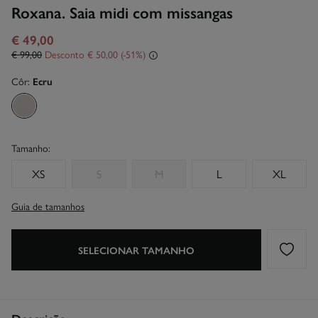
Roxana. Saia midi com missangas
€ 49,00
€ 99,00
Desconto
€ 50,00
51
Côr:
Ecru
Tamanho:
XS
S
M
L
XL
Guia de tamanhos
SELECIONAR TAMANHO