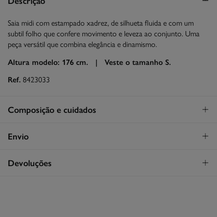
Descrição
Saia midi com estampado xadrez, de silhueta fluida e com um
subtil folho que confere movimento e leveza ao conjunto. Uma
peça versátil que combina elegância e dinamismo.
Altura modelo: 176 cm. |
Veste o tamanho S.
Ref.
8423033
Composição e cuidados
Composição
Envio
99%
algodão
,
1%
elastano
STANDARD
Devoluções
Cuidados
30€
Entrega em Portugal Azores
Máxima temperatura de lavagem 30C. Processo suave
Tem
30 dias
para fazer a sua devolução através de qualquer dos
seguintes métodos:
Secar a peça sobre a corda