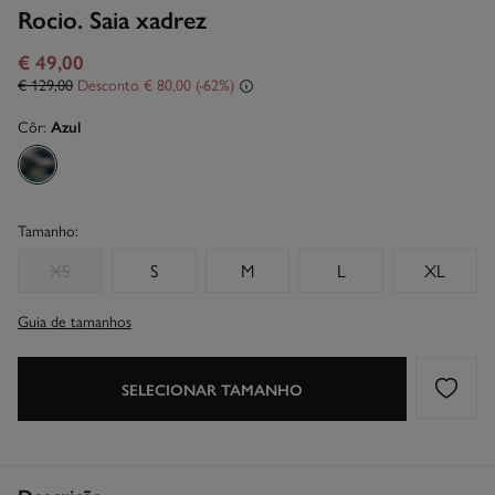
Rocio. Saia xadrez
€ 49,00
€ 129,00
Desconto
€ 80,00
62
Côr:
Azul
Tamanho:
XS
S
M
L
XL
Guia de tamanhos
SELECIONAR TAMANHO