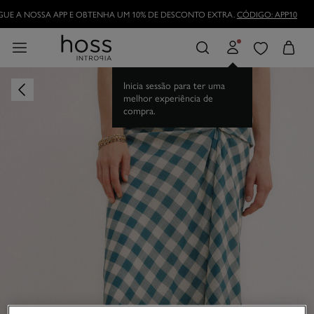
UE A NOSSA APP E OBTENHA UM 10% DE DESCONTO EXTRA.
CÓDIGO: APP10
Inicia sessão para ter uma
melhor experiência de
compra.