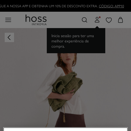
UE A NOSSA APP E OBTENHA UM 10% DE DESCONTO EXTRA.
CÓDIGO: APP10
Inicia sessão para ter uma
melhor experiência de
compra.