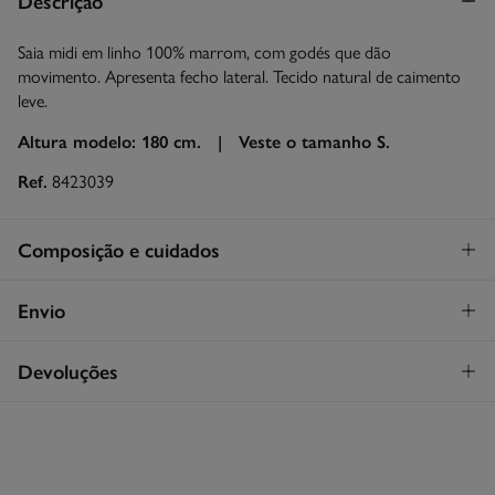
Descrição
Saia midi em linho 100% marrom, com godés que dão
movimento. Apresenta fecho lateral. Tecido natural de caimento
leve.
Altura modelo: 180 cm. |
Veste o tamanho S.
Ref.
8423039
Composição e cuidados
Composição
Envio
100%
linho
STANDARD
Devoluções
Cuidados
30€
Entrega em Portugal Azores
Máxima temperatura de lavagem 30C. Processo suave
Tem
30 dias
para fazer a sua devolução através de qualquer dos
seguintes métodos:
Secar a peça sobre a corda