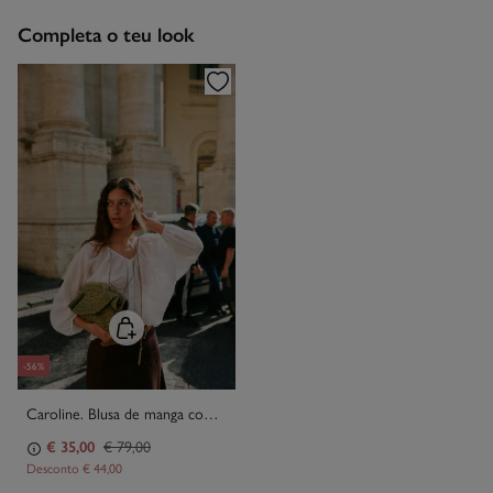
Devolução por correio
Engomar a baixa temperatura
Completa o teu look
Proibido limpeza a seco
-56%
Caroline. Blusa de manga comprida
€ 35,00
€ 79,00
Desconto
€ 44,00