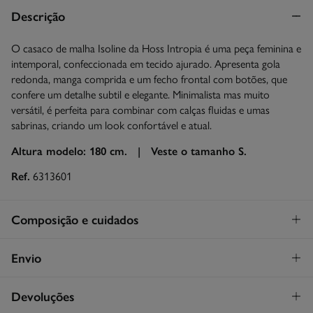
Descrição
O casaco de malha Isoline da Hoss Intropia é uma peça feminina e
intemporal, confeccionada em tecido ajurado. Apresenta gola
redonda, manga comprida e um fecho frontal com botões, que
confere um detalhe subtil e elegante. Minimalista mas muito
versátil, é perfeita para combinar com calças fluidas e umas
sabrinas, criando um look confortável e atual.
Altura modelo: 180 cm. |
Veste o tamanho S.
Ref.
6313601
Composição e cuidados
Composição
Envio
95%
algodão
,
5%
lã
STANDARD
Devoluções
Cuidados