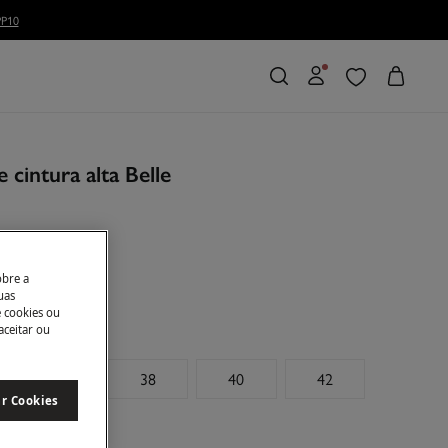
e cintura alta Belle
anho
obre a
uas
e cookies ou
aceitar ou
36
38
40
42
ar Cookies