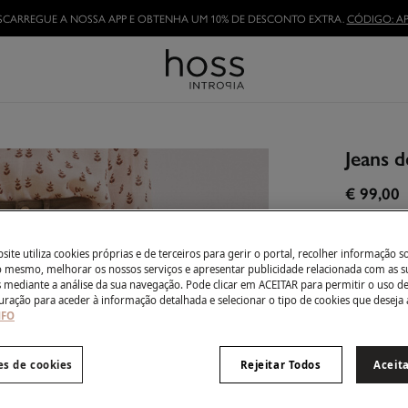
TORNE-SE HOSSLOVER
E APROVEITE AS VANTAGENS
Jeans d
€ 99,00
Côr:
Cast
ite utiliza cookies próprias e de terceiros para gerir o portal, recolher informação s
do mesmo, melhorar os nossos serviços e apresentar publicidade relacionada com as s
s mediante a análise da sua navegação. Pode clicar em ACEITAR para permitir o uso d
uração para aceder à informação detalhada e selecionar o tipo de cookies que deseja 
Tamanho:
NFO
34
es de cookies
Rejeitar Todos
Aceit
44