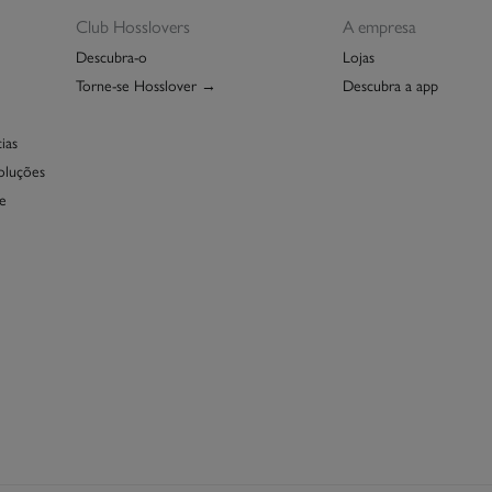
Club Hosslovers
A empresa
Descubra-o
Lojas
Torne-se Hosslover →
Descubra a app
ias
oluções
e