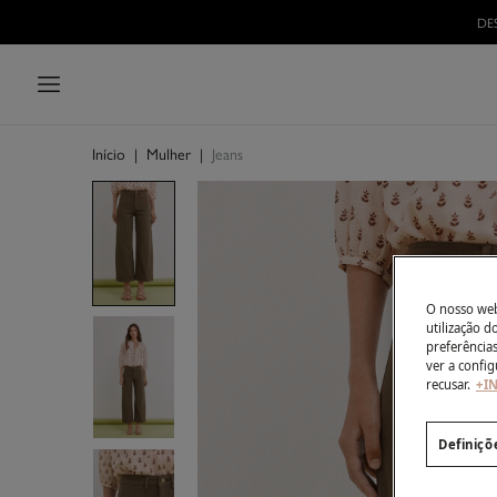
Início
|
Mulher
|
Jeans
O nosso webs
utilização 
preferência
ver a config
recusar.
+I
Definiçõ