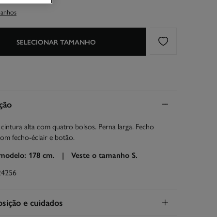
manhos
SELECIONAR TAMANHO
ção
 cintura alta com quatro bolsos. Perna larga. Fecho
com fecho-éclair e botão.
 modelo: 178 cm. |
Veste o tamanho S.
24256
ição e cuidados