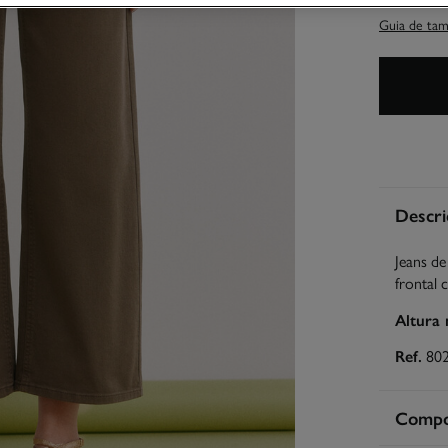
Guia de ta
Descri
Jeans de
frontal 
Altura
Ref.
80
Compos