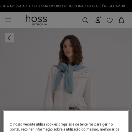
DESCARREGUE A NOSSA APP E OBTENHA UM 10% DE DESCONTO EXTRA.
CÓDI
TORNE-SE HOSSLOVER
E APROVEITE AS VANTAGENS
O nosso website utiliza cookies próprias e de terceiros para gerir o
portal, recolher informação sobre a utilização do mesmo, melhorar os