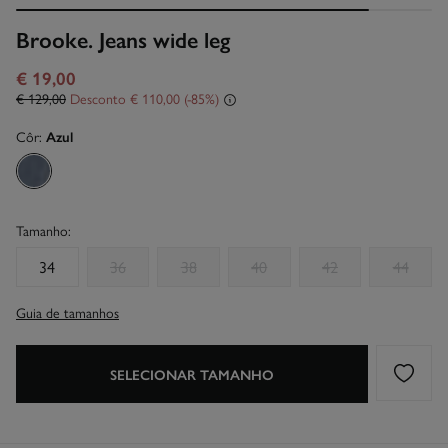
Brooke. Jeans wide leg
€ 19,00
€ 129,00
Desconto
€ 110,00
85
Côr:
Azul
Tamanho:
34
36
38
40
42
44
Guia de tamanhos
SELECIONAR TAMANHO