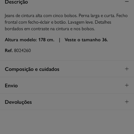
Descrição
Jeans de cintura alta com cinco bolsos. Perna larga e curta. Fecho
frontal com fecho-éclair e botão. Lavagem leve. Detalhes
bordados em contraste na cintura e nos bolsos.
Altura modelo: 178 cm. |
Veste o tamanho 36.
Ref.
8024260
Composição e cuidados
Composição
Envio
99%
algodão
,
1%
elastano
STANDARD
Devoluções
Cuidados
30€
Entrega em Portugal Azores
Máxima temperatura de lavagem 30C
Tem
30 dias
para fazer a sua devolução através de qualquer dos
seguintes métodos:
Proibido utilizar branqueadores ou lixívia