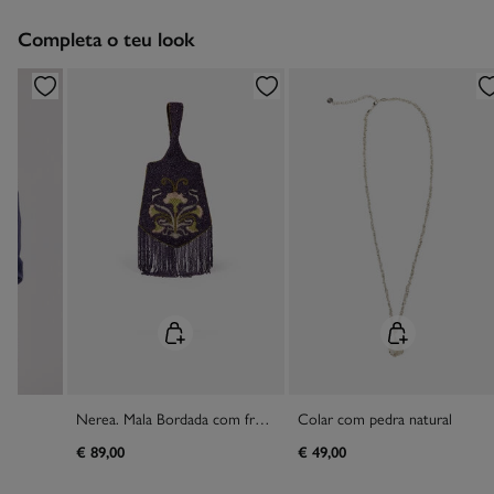
Devolução por correio
Secar a peça sobre a corda
Completa o teu look
Engomar a média temperatura
Proibido limpeza a seco
Nerea. Mala Bordada com franjas
Colar com pedra natural
€ 89,00
€ 49,00