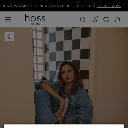
DESCARREGUE A NOSSA APP E OBTENHA UM 10% DE DESCONTO EXTRA.
CÓDI
TORNE-SE HOSSLOVER
E APROVEITE AS VANTAGENS