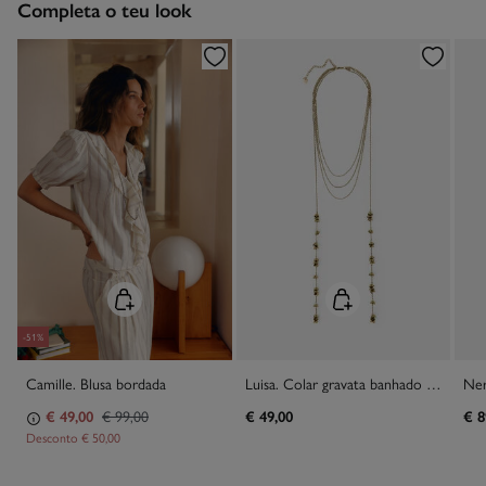
Completa o teu look
Engomar a baixa temperatura
Proibido limpeza a seco
-51%
Camille. Blusa bordada
Luisa. Colar gravata banhado a ouro
€ 49,00
€ 99,00
€ 49,00
€ 8
Desconto
€ 50,00