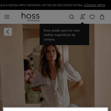
UE A NOSSA APP E OBTENHA UM 10% DE DESCONTO EXTRA.
CÓDIGO: APP10