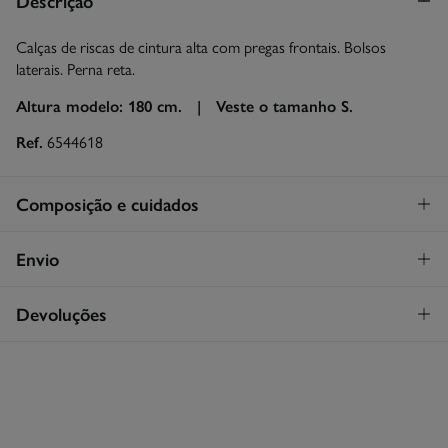
Descrição
Calças de riscas de cintura alta com pregas frontais. Bolsos
laterais. Perna reta.
Altura modelo: 180 cm. |
Veste o tamanho S.
Ref.
6544618
Composição e cuidados
Composição
Envio
100%
algodão
STANDARD
Devoluções
Cuidados
30€
Entrega em Portugal Azores
Máxima temperatura de lavagem 30C
Tem
30 dias
para fazer a sua devolução através de qualquer dos
seguintes métodos:
Proibido utilizar branqueadores ou lixívia
Devolução por correio
Secar a peça sobre a corda