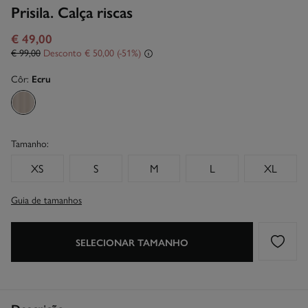
Prisila. Calça riscas
€ 49,00
€ 99,00
Desconto
€ 50,00
51
Côr:
Ecru
Tamanho:
XS
S
M
L
XL
Guia de tamanhos
SELECIONAR TAMANHO