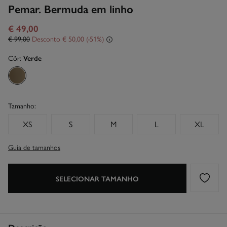
Pemar. Bermuda em linho
€ 49,00
€ 99,00
Desconto
€ 50,00
51
Côr:
Verde
Tamanho:
XS
S
M
L
XL
Guia de tamanhos
SELECIONAR TAMANHO