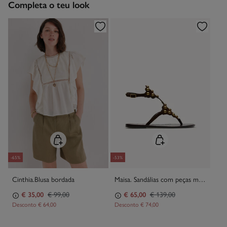
Completa o teu look
Proibido limpeza a seco
-65%
-53%
Cinthia.Blusa bordada
Maisa. Sandálias com peças metálicas em pele
€ 35,00
€ 99,00
€ 65,00
€ 139,00
Desconto
€ 64,00
Desconto
€ 74,00