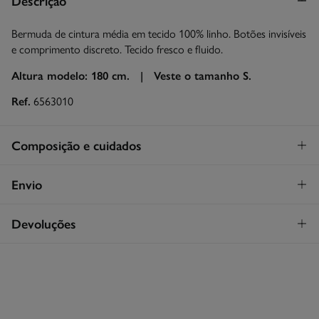
Descrição
Bermuda de cintura média em tecido 100% linho. Botões invisíveis
e comprimento discreto. Tecido fresco e fluido.
Altura modelo: 180 cm. |
Veste o tamanho S.
Ref.
6563010
Composição e cuidados
Composição
Envio
100%
linho
STANDARD
Devoluções
Cuidados
30€
Entrega em Portugal Azores
Máxima temperatura de lavagem 30C. Processo suave
Tem
30 dias
para fazer a sua devolução através de qualquer dos
seguintes métodos:
Secar a peça sobre a corda
Devolução por correio
Engomar a baixa temperatura