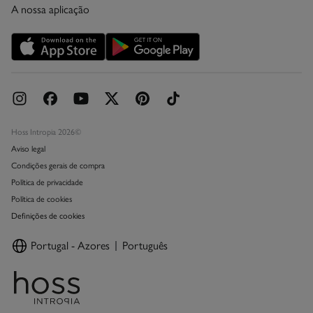
A nossa aplicação
Cartão Presente Online
Promoções vigentes
Livro de Reclamações online
Hoss Intropia 2026©
Aviso legal
Condições gerais de compra
Política de privacidade
Política de cookies
Definições de cookies
Portugal - Azores
Português