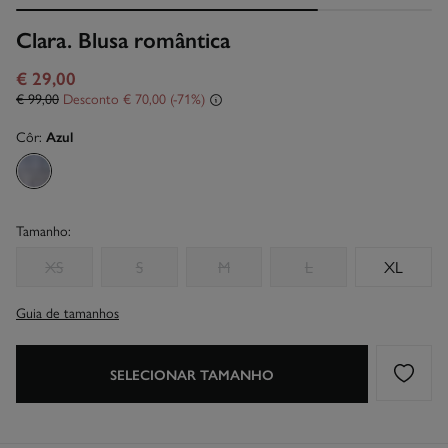
Clara. Blusa romântica
€ 29,00
€ 99,00
Desconto
€ 70,00
71
Côr:
Azul
Tamanho:
XS
S
M
L
XL
Guia de tamanhos
SELECIONAR TAMANHO