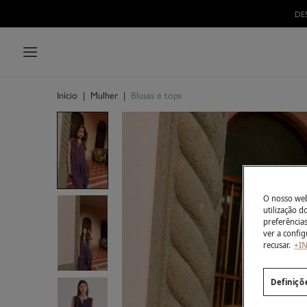
DE
Início
|
Mulher
|
Blusas e tops
O nosso webs
utilização 
preferência
ver a config
recusar.
+I
Definiçõ