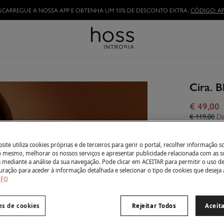
SCARREGUE A NOSSA APP E OBTENHA UM 10% DE DESCONTO EXTRA.
CÓDIGO: AP
TORNE-SE HOSSLOVER
E APROVEITE AS VANTAGENS
Cira. B
€ 49,00
€ 119,00
De
Côr:
Rox
ite utiliza cookies próprias e de terceiros para gerir o portal, recolher informação s
do mesmo, melhorar os nossos serviços e apresentar publicidade relacionada com as s
s mediante a análise da sua navegação. Pode clicar em ACEITAR para permitir o uso d
uração para aceder à informação detalhada e selecionar o tipo de cookies que deseja 
Tamanho:
NFO
XS
es de cookies
Rejeitar Todos
Aceit
Guia de ta