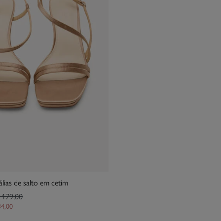
lias de salto em cetim
 179,00
34,00