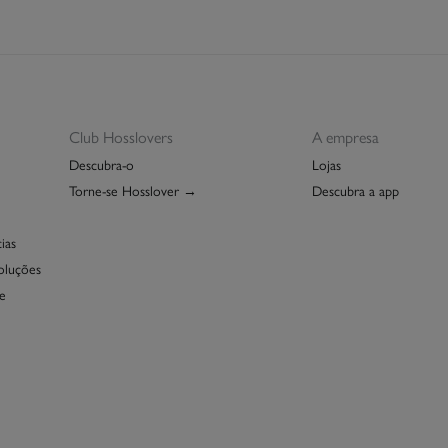
Club Hosslovers
A empresa
Descubra-o
Lojas
Torne-se Hosslover →
Descubra a app
ias
oluções
e