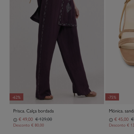
-62%
-75%
Prisca. Calça bordada
Mónica. sandá
€ 49,00
€ 129,00
€ 45,00
€
Desconto
€ 80,00
Desconto
€ 1