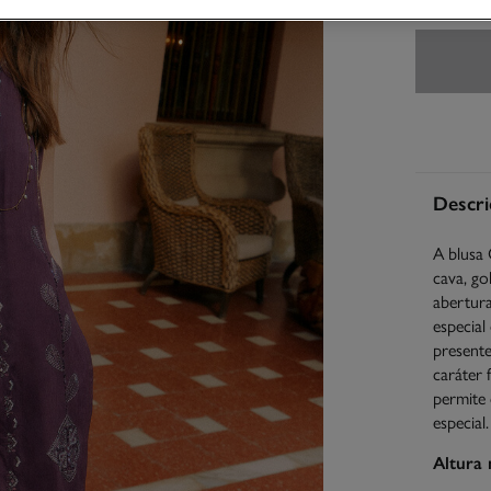
Descri
A blusa 
cava, go
abertur
especial
presente
caráter 
permite 
especial.
Altura