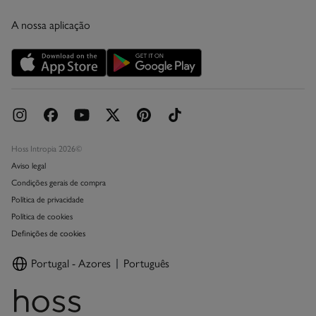
Condições do Cartão Presente Online
A nossa aplicação
Cartão Presente Online
Promoções vigentes
Livro de Reclamações online
Hoss Intropia 2026©
Aviso legal
Condições gerais de compra
Política de privacidade
Política de cookies
Definições de cookies
Portugal - Azores
Português