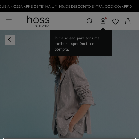
UE A NOSSA APP E OBTENHA UM 10% DE DESCONTO EXTRA.
CÓDIGO: APP10
Inicia sessão para ter uma
melhor experiência de
compra.