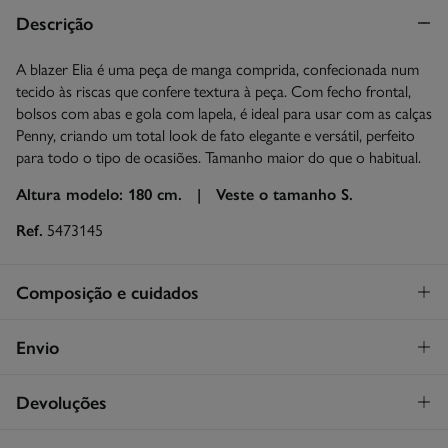
Descrição
A blazer Elia é uma peça de manga comprida, confecionada num
tecido às riscas que confere textura à peça. Com fecho frontal,
bolsos com abas e gola com lapela, é ideal para usar com as calças
Penny, criando um total look de fato elegante e versátil, perfeito
para todo o tipo de ocasiões. Tamanho maior do que o habitual.
Altura modelo: 180 cm. |
Veste o tamanho S.
Ref.
5473145
Composição e cuidados
Composição
Envio
78%
algodão
,
22%
poliéster
STANDARD
Devoluções
Cuidados
30€
Entrega em Portugal Azores
Proibido lavar
Tem
30 dias
para fazer a sua devolução através de qualquer dos