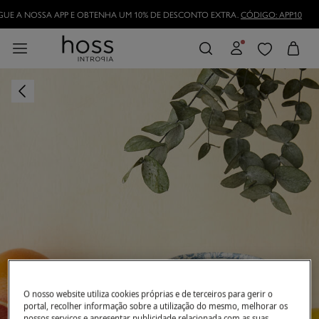
DESCARREGUE A NOSSA APP E OBTENHA UM 10% DE DESCONTO EXTRA.
CÓDI
TORNE-SE HOSSLOVER
E APROVEITE AS VANTAGENS
O nosso website utiliza cookies próprias e de terceiros para gerir o
portal, recolher informação sobre a utilização do mesmo, melhorar os
nossos serviços e apresentar publicidade relacionada com as suas