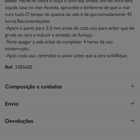
Balear. Feche os olhos e ouça o som das ondas: um dia você terá
aquela casa no mar.Acenda, aproveite e lembre-se de que o mar
cura tudo.O tempo de queima da vela é de aproximadamente 45
horas.Recomendações:
-Apare o pavio para 3-5 mm antes de cada uso para evitar que ele
grude na cera e reduzir a emissão de fumaça.
-Tente apagar a vela antes de completar 4 horas de uso
ininterrupto.
-Após cada uso, centralize o pavio antes que a cera solidifique.
Ref.
3385600
Composição e cuidados
Composição
Envio
80%
1-(1,2,3,4,5,6,7,8-octahidro-2,3,8,8-tetrametil-2-naftil)etan-1-
ona⁽¹⁾ 1 - <2,5% 1,3,4,6,7,8-Hexahidro-4,6,6,7,8,8-
STANDARD
Devoluções
hexametilindeno[5,6-c]pirano⁽¹⁾ 1 - <2,5% 3,7-dimetilnonona-1,6-
dien-3-ol⁽¹⁾ 0,5 - <1% Linalol⁽¹⁾ <0,5% Citral⁽¹⁾ <0,5%
30€
Entrega em Portugal Azores
Oxaciclohexadecen-2-ona⁽¹⁾ <0,5% 1-(5,6,7,8-tetra-hidro-
Tem
30 dias
para fazer a sua devolução através de qualquer dos