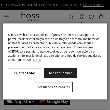
UE A NOSSA APP E OBTENHA UM 10% DE DESCONTO EXTRA.
CÓDIGO: APP10
Inicia sessão para ter uma
A minha conta
melhor experiência de
O nosso website utiliza cookies próprias e de terceiros para gerir o
compra.
portal, recolher informação sobre a utilização do mesmo, melhorar os
Iniciar sessão
Ajuda
nossos serviços e apresentar publicidade relacionada com as suas
Registar-me
preferências mediante a análise da sua navegação. Pode clicar em
Serviço de Apoio ao Cliente
Club Hosslovers
ACEITAR para permitir o uso de cookies ou ver a configuração para
Histórico de Encomendas
Perguntas frequentes
aceder à informação detalhada e selecionar o tipo de cookies que deseja
Descubra-o
Moradas de envio
aceitar ou recusar.
+INFO
A empresa
Envios
Torne-se Hosslover →
Lojas
Trocas, devoluções e desistências
Métodos de pagamento
Rejeitar Todos
Aceitar Cookies
Descubra a app
Condições do Cartão de Devoluções
Condições do Cartão Presente Online
A nossa aplicação
Definições de cookies
Cartão Presente Online
Promoções vigentes
Livro de Reclamações online